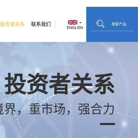
投资者关系
联系我们
ENGLISH
投资者关系
境界，重市场，强合力