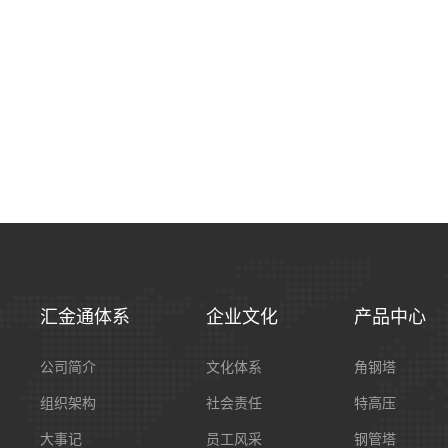
汇金通体系
企业文化
产品中心
公司简介
文化体系
角钢塔
组织架构
社会责任
特高压
大事记
员工风采
钢管塔