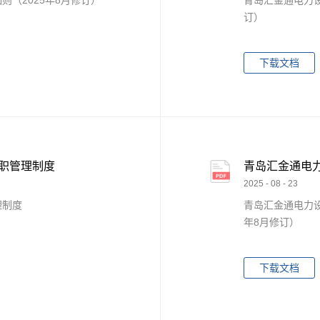
（2025年8月修订）
青岛汇金通电力设
订）
下载文档
职管理制度
青岛汇金通电
度（2025年8
2025 - 08 - 23
理制度
青岛汇金通电力设
年8月修订）
下载文档