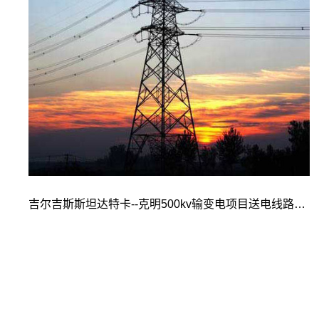
吉尔吉斯斯坦达特卡--克明500kv输变电项目送电线路工
程