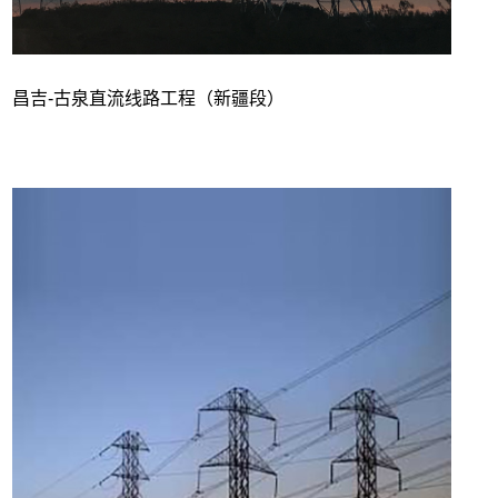
昌吉-古泉直流线路工程（新疆段）